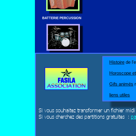
BATTERIE PERCUSSION
Histoire
de l'
Horoscope et
Gifs animés
m
liens utiles